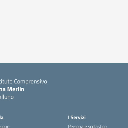
tituto Comprensivo
ina Merlin
elluno
la
I Servizi
zione
Personale scolastico