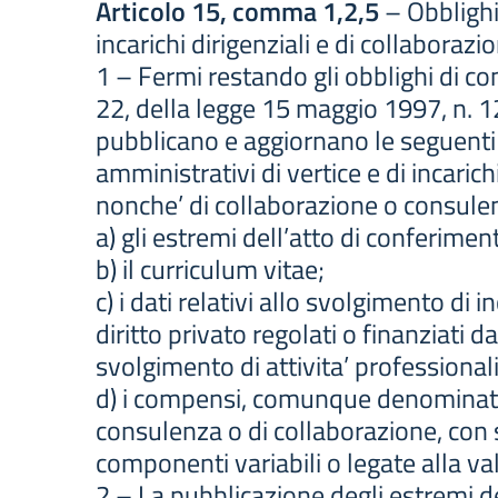
Articolo 15, comma 1,2,5
– Obblighi 
incarichi dirigenziali e di collaboraz
1 – Fermi restando gli obblighi di co
22, della legge 15 maggio 1997, n. 1
pubblicano e aggiornano le seguenti in
amministrativi di vertice e di incarichi
nonche’ di collaborazione o consule
a) gli estremi dell’atto di conferiment
b) il curriculum vitae;
c) i dati relativi allo svolgimento di inc
diritto privato regolati o finanziati 
svolgimento di attivita’ professionali
d) i compensi, comunque denominati, r
consulenza o di collaborazione, con 
componenti variabili o legate alla val
2 – La pubblicazione degli estremi deg