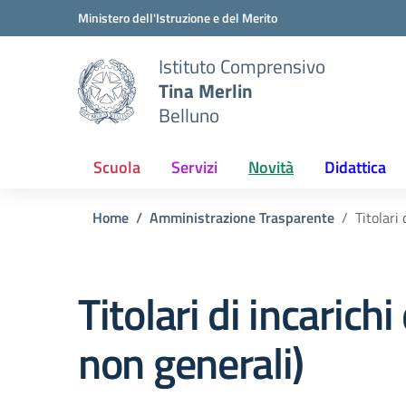
Vai ai contenuti
Vai al menu di navigazione
Vai al footer
Ministero dell'Istruzione e del Merito
Istituto Comprensivo
Tina Merlin
Belluno
Scuola
Servizi
Novità
Didattica
Home
Amministrazione Trasparente
Titolari 
Titolari di incarichi
non generali)