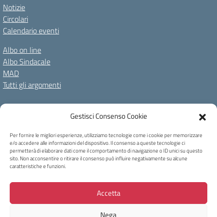
Notizie
Circolari
Calendario eventi
Albo on line
Albo Sindacale
MAD
Tutti gli argomenti
Amministrazione Trasparente
Gestisci Consenso Cookie
Amm. Trasparente fino al 08/01/2024
Albo on line
Spazio repository
Accessibilità
Note Legali
Privacy Policy
Per fornire le migliori esperienze, utilizziamo tecnologie come i cookie per memorizzare
e/o accedere alle informazioni del dispositivo. Il consenso a queste tecnologie ci
Cookie Policy
permetterà di elaborare dati come il comportamento di navigazione o ID unici su questo
sito. Non acconsentire o ritirare il consenso può influire negativamente su alcune
caratteristiche e funzioni.
Copyright 2023 - I.C Tina Merlin - Belluno
Accetta
Via Bortolo Castellani, 40 32100 Belluno - Tel +39 0437931814 - Mail:
blic831003@istruzione.it
Nega