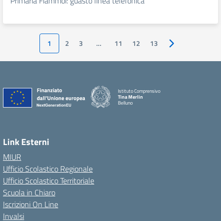
Primaria Fiammoi: guasto linea telefonica
1
2
3
…
11
12
13
Pagina successiv
Istituto Comprensivo
Tina Merlin
Belluno
Link Esterni
MIUR
Ufficio Scolastico Regionale
Ufficio Scolastico Territoriale
Scuola in Chiaro
Iscrizioni On Line
Invalsi