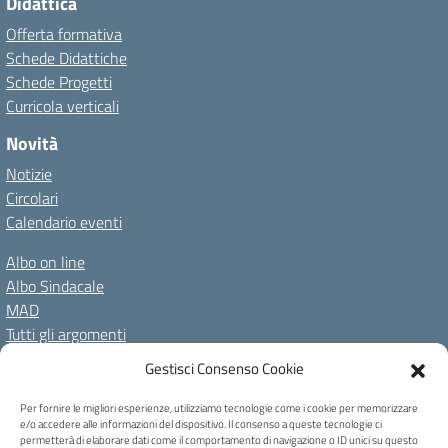
Didattica
Offerta formativa
Schede Didattiche
Schede Progetti
Curricola verticali
Novità
Notizie
Circolari
Calendario eventi
Albo on line
Albo Sindacale
MAD
Tutti gli argomenti
Gestisci Consenso Cookie
Amministrazione Trasparente
Per fornire le migliori esperienze, utilizziamo tecnologie come i cookie per memorizzare
Amm. Trasparente fino al 08/01/2024
Albo on line
e/o accedere alle informazioni del dispositivo. Il consenso a queste tecnologie ci
Spazio repository
Accessibilità
Note Legali
Privacy Policy
permetterà di elaborare dati come il comportamento di navigazione o ID unici su questo