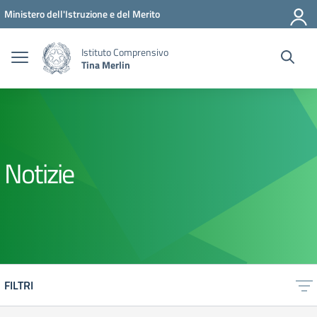
Vai ai contenuti
Vai al menu di navigazione
Vai al footer
Ministero dell'Istruzione e del Merito
Istituto Comprensivo
Tina Merlin
Notizie
FILTRI