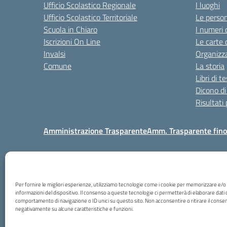
Ufficio Scolastico Regionale
I luoghi
Ufficio Scolastico Territoriale
Le perso
Scuola in Chiaro
I numeri 
Iscrizioni On Line
Le carte 
Invalsi
Organizz
Comune
La storia
Libri di t
Dicono di
Risultati
Amministrazione Trasparente
Amm. Trasparente fin
Via Borto
Per fornire le migliori esperienze, utilizziamo tecnologie come i cookie per memorizzare e/o
informazioni del dispositivo. Il consenso a queste tecnologie ci permetterà di elaborare dati 
comportamento di navigazione o ID unici su questo sito. Non acconsentire o ritirare il consen
negativamente su alcune caratteristiche e funzioni.