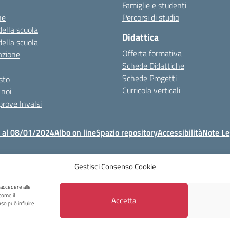
Famiglie e studenti
ne
Percorsi di studio
della scuola
Didattica
della scuola
Offerta formativa
azione
Schede Didattiche
Schede Progetti
esto
Curricola verticali
 noi
 prove Invalsi
o al 08/01/2024
Albo on line
Spazio repository
Accessibilità
Note Le
Gestisci Consenso Cookie
Copyright 2023 - I.C Tina Merlin - Belluno
lo Castellani, 40 32100 Belluno - Tel +39 0437931814 - Mail: blic831003@ist
 accedere alle
come il
Accetta
so può influire