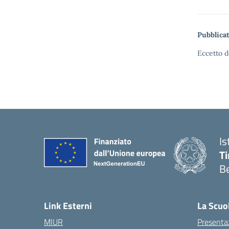
Pubblicat
Eccetto d
Is
T
B
Link Esterni
La Scuo
MIUR
Presenta