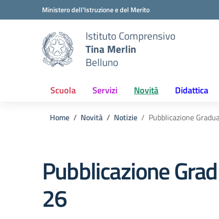
Vai ai contenuti
Vai al menu di navigazione
Vai al footer
Ministero dell'Istruzione e del Merito
Istituto Comprensivo
Tina Merlin
Belluno
Scuola
Servizi
Novità
Didattica
Home
Novità
Notizie
Pubblicazione Gradu
Pubblicazione Grad
26