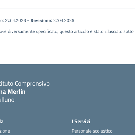
o:
27.04.2026
-
Revisione:
27.04.2026
ove diversamente specificato, questo articolo è stato rilasciato sott
tituto Comprensivo
ina Merlin
elluno
la
I Servizi
zione
Personale scolastico