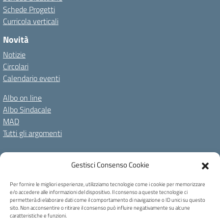
Schede Progetti
Curricola verticali
Novità
Notizie
Circolari
Calendario eventi
Albo on line
Albo Sindacale
MAD
Tutti gli argomenti
Amministrazione Trasparente
Gestisci Consenso Cookie
Amm. Trasparente fino al 08/01/2024
Albo on line
Spazio repository
Accessibilità
Note Legali
Privacy Policy
Per fornire le migliori esperienze, utilizziamo tecnologie come i cookie per memorizzare
e/o accedere alle informazioni del dispositivo. Il consenso a queste tecnologie ci
Cookie Policy
permetterà di elaborare dati come il comportamento di navigazione o ID unici su questo
sito. Non acconsentire o ritirare il consenso può influire negativamente su alcune
caratteristiche e funzioni.