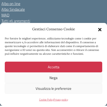
Albo on line
Albo Sindacale
MAD
Tutti gli argomenti
Gestisci Consenso Cookie
Amministrazione Trasparente
Per fornire le migliori esperienze, utilizziamo tecnologie come i cookie per
Amm. Trasparente fino al 08/01/2024
Albo on line
memorizzare e/o accedere alle informazioni del dispositivo. Il consenso a
Spazio repository
Accessibilità
Note Legali
Privacy Policy
queste tecnologie ci permetterà di elaborare dati come il comportamento di
navigazione o ID unici su questo sito. Non acconsentire o ritirare il consenso
Cookie Policy
può influire negativamente su alcune caratteristiche e funzioni.
Accetta
Copyright 2023 - I.C Tina Merlin - Belluno
Via Bortolo Castellani, 40 32100 Belluno - Tel +39 0437931814 -
Nega
Mail: blic831003@istruzione.it
Visualizza le preferenze
Concept & Design by Designers Italia
Cookie Policy
Privacy policy