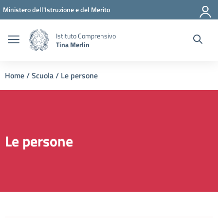
Vai ai contenuti
Vai al menu di navigazione
Vai al footer
Ministero dell'Istruzione e del Merito
Istituto Comprensivo
Tina Merlin
Home
/
Scuola
/
Le persone
Le persone