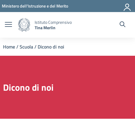
Vai ai contenuti
Vai al menu di navigazione
Vai al footer
Ministero dell'Istruzione e del Merito
Istituto Comprensivo
Tina Merlin
Home
/
Scuola
/
Dicono di noi
Dicono di noi