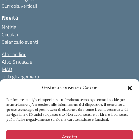
Curricola verticali
Novità
Notizie
Circolari
Calendario eventi
Albo on line
Albo Sindacale
MAD
Tutti gli argomenti
Gestisci Consenso Cookie
Amministrazione Trasparente
Per fornire le migliori esperienze, utilizziamo tecnologie come i cookie per
Amm. Trasparente fino al 08/01/2024
Albo on line
memorizzare e/o accedere alle informazioni del dispositivo. Il consenso a
Spazio repository
Accessibilità
Note Legali
Privacy Policy
queste tecnologie ci permetterà di elaborare dati come il comportamento di
navigazione o ID unici su questo sito. Non acconsentire o ritirare il consenso
Cookie Policy
può influire negativamente su alcune caratteristiche e funzioni.
Accetta