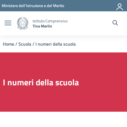
Vai ai contenuti
Vai al menu di navigazione
Vai al footer
Ministero dell'Istruzione e del Merito
Istituto Comprensivo
Tina Merlin
Home
/
Scuola
/
I numeri della scuola
I numeri della scuola