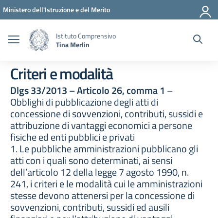
Vai ai contenuti
Vai al menu di navigazione
Vai al footer
Ministero dell'Istruzione e del Merito
Istituto Comprensivo
Tina Merlin
Criteri e modalità
Dlgs 33/2013 – Articolo 26, comma 1
–
Obblighi di pubblicazione degli atti di
concessione di sovvenzioni, contributi, sussidi e
attribuzione di vantaggi economici a persone
fisiche ed enti pubblici e privati
1. Le pubbliche amministrazioni pubblicano gli
atti con i quali sono determinati, ai sensi
dell’articolo 12 della legge 7 agosto 1990, n.
241, i criteri e le modalità cui le amministrazioni
stesse devono attenersi per la concessione di
sovvenzioni, contributi, sussidi ed ausili