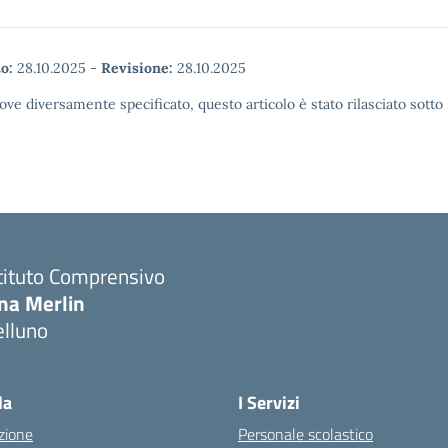
o:
28.10.2025
-
Revisione:
28.10.2025
ove diversamente specificato, questo articolo è stato rilasciato sott
tituto Comprensivo
ina Merlin
elluno
la
I Servizi
zione
Personale scolastico