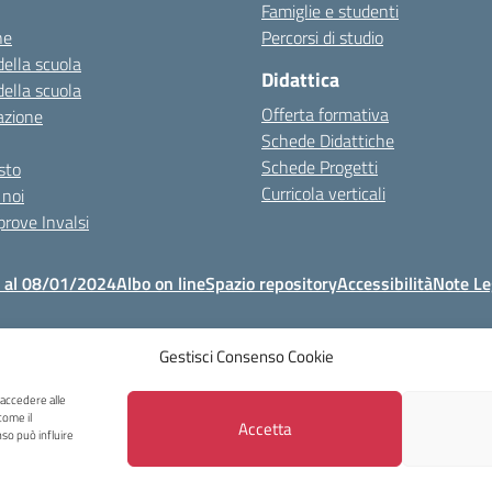
Famiglie e studenti
ne
Percorsi di studio
della scuola
Didattica
della scuola
Offerta formativa
azione
Schede Didattiche
Schede Progetti
esto
Curricola verticali
 noi
 prove Invalsi
o al 08/01/2024
Albo on line
Spazio repository
Accessibilità
Note Le
Gestisci Consenso Cookie
Copyright 2023 - I.C Tina Merlin - Belluno
lo Castellani, 40 32100 Belluno - Tel +39 0437931814 - Mail: blic831003@ist
 accedere alle
come il
Accetta
so può influire