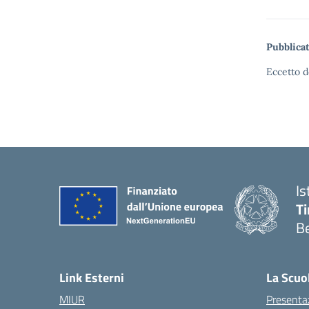
Pubblicat
Eccetto d
Is
T
B
Link Esterni
La Scuo
MIUR
Presenta