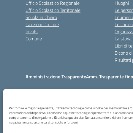
Ufficio Scolastico Regionale
I luoghi
Ufficio Scolastico Territoriale
Le perso
Scuola in Chiaro
I numeri 
Iscrizioni On Line
Le carte 
Invalsi
Organizz
Comune
La storia
Libri di t
Dicono di
Risultati
Amministrazione Trasparente
Amm. Trasparente fin
Via Borto
Per fornire le migliori esperienze, utilizziamo tecnologie come i cookie per memorizzare e/o
informazioni del dispositivo. Il consenso a queste tecnologie ci permetterà di elaborare dati 
comportamento di navigazione o ID unici su questo sito. Non acconsentire o ritirare il consen
negativamente su alcune caratteristiche e funzioni.