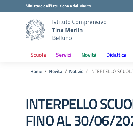
Vai ai contenuti
Vai al menu di navigazione
Vai al footer
Ministero dell'Istruzione e del Merito
Istituto Comprensivo
Tina Merlin
Belluno
Scuola
Servizi
Novità
Didattica
Home
Novità
Notizie
INTERPELLO SCUOLA
INTERPELLO SCUO
FINO AL 30/06/20