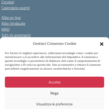
Circolari
Calendario eventi
Albo on line
Albo Sindacale
MAD
Tutti gli argomenti
Gestisci Consenso Cookie
Amministrazione Trasparente
Per fornire le migliori esperienze, utilizziamo tecnologie come i cookie per
Amm. Trasparente fino al 08/01/2024
Albo on line
memorizzare e/o accedere alle informazioni del dispositivo. Il consenso a
Spazio repository
Accessibilità
Note Legali
Privacy Policy
queste tecnologie ci permetterà di elaborare dati come il comportamento di
navigazione o ID unici su questo sito. Non acconsentire o ritirare il consenso
Cookie Policy
può influire negativamente su alcune caratteristiche e funzioni.
Accetta
Copyright 2023 - I.C Tina Merlin - Belluno
Via Bortolo Castellani, 40 32100 Belluno - Tel +39 0437931814 -
Nega
Mail: blic831003@istruzione.it
Visualizza le preferenze