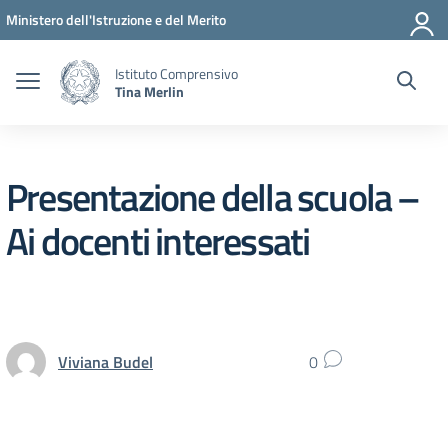
Vai ai contenuti
Vai al menu di navigazione
Vai al footer
Ministero dell'Istruzione e del Merito
Istituto Comprensivo
Tina Merlin
Presentazione della scuola –
Ai docenti interessati
Viviana Budel
0