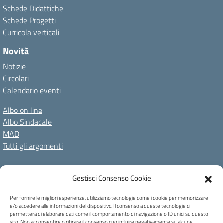
Schede Didattiche
Schede Progetti
Curricola verticali
Novità
Notizie
Circolari
Calendario eventi
Albo on line
Albo Sindacale
MAD
Tutti gli argomenti
Amministrazione Trasparente
Gestisci Consenso Cookie
Amm. Trasparente fino al 08/01/2024
Albo on line
Spazio repository
Accessibilità
Note Legali
Privacy Policy
Per fornire le migliori esperienze, utilizziamo tecnologie come i cookie per memorizzare
e/o accedere alle informazioni del dispositivo. Il consenso a queste tecnologie ci
Cookie Policy
permetterà di elaborare dati come il comportamento di navigazione o ID unici su questo
sito. Non acconsentire o ritirare il consenso può influire negativamente su alcune