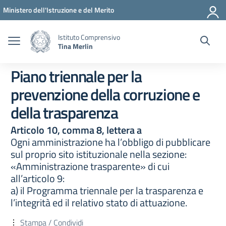
Vai ai contenuti
Vai al menu di navigazione
Vai al footer
Ministero dell'Istruzione e del Merito
Istituto Comprensivo
Tina Merlin
Piano triennale per la
prevenzione della corruzione e
della trasparenza
Articolo 10, comma 8, lettera a
Ogni amministrazione ha l’obbligo di pubblicare
sul proprio sito istituzionale nella sezione:
«Amministrazione trasparente» di cui
all’articolo 9:
a) il Programma triennale per la trasparenza e
l’integrità ed il relativo stato di attuazione.
Stampa / Condividi