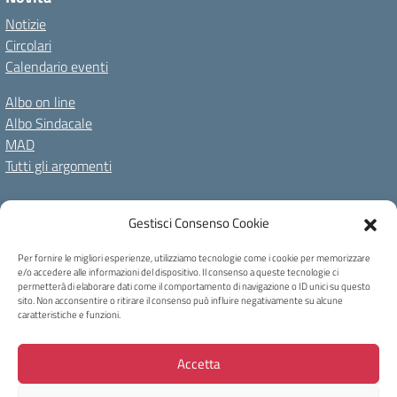
Notizie
Circolari
Calendario eventi
Albo on line
Albo Sindacale
MAD
Tutti gli argomenti
Amministrazione Trasparente
Gestisci Consenso Cookie
Amm. Trasparente fino al 08/01/2024
Albo on line
Spazio repository
Accessibilità
Note Legali
Privacy Policy
Per fornire le migliori esperienze, utilizziamo tecnologie come i cookie per memorizzare
e/o accedere alle informazioni del dispositivo. Il consenso a queste tecnologie ci
Cookie Policy
permetterà di elaborare dati come il comportamento di navigazione o ID unici su questo
sito. Non acconsentire o ritirare il consenso può influire negativamente su alcune
caratteristiche e funzioni.
Copyright 2023 - I.C Tina Merlin - Belluno
Accetta
Via Bortolo Castellani, 40 32100 Belluno - Tel +39 0437931814 - Mail:
blic831003@istruzione.it