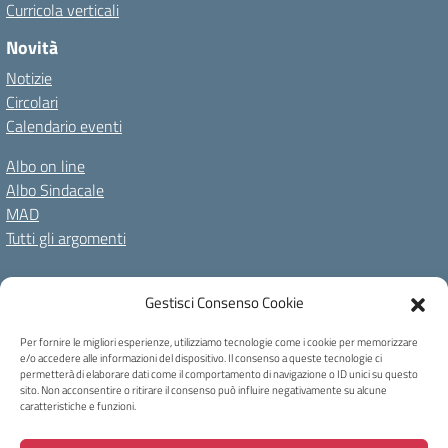
Curricola verticali
Novità
Notizie
Circolari
Calendario eventi
Albo on line
Albo Sindacale
MAD
Tutti gli argomenti
Amministrazione Trasparente
Gestisci Consenso Cookie
Amm. Trasparente fino al 08/01/2024
Albo on line
Spazio repository
Accessibilità
Note Legali
Privacy Policy
Per fornire le migliori esperienze, utilizziamo tecnologie come i cookie per memorizzare
e/o accedere alle informazioni del dispositivo. Il consenso a queste tecnologie ci
Cookie Policy
permetterà di elaborare dati come il comportamento di navigazione o ID unici su questo
sito. Non acconsentire o ritirare il consenso può influire negativamente su alcune
caratteristiche e funzioni.
Copyright 2023 - I.C Tina Merlin - Belluno