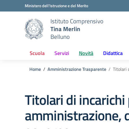
Vai ai contenuti
Vai al menu di navigazione
Vai al footer
Ministero dell'Istruzione e del Merito
Istituto Comprensivo
Tina Merlin
Belluno
Scuola
Servizi
Novità
Didattica
Home
Amministrazione Trasparente
Titolari
Titolari di incarichi 
amministrazione, di