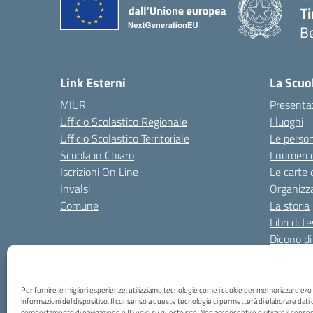
T
B
Link Esterni
La Scuo
MIUR
Presenta
Ufficio Scolastico Regionale
I luoghi
Ufficio Scolastico Territoriale
Le perso
Scuola in Chiaro
I numeri 
Iscrizioni On Line
Le carte 
Invalsi
Organizz
Comune
La storia
Libri di t
Dicono di
Risultati
Per fornire le migliori esperienze, utilizziamo tecnologie come i cookie per memorizzare e/o
Amministrazione Trasparente
Amm. Trasparente fin
informazioni del dispositivo. Il consenso a queste tecnologie ci permetterà di elaborare dati 
comportamento di navigazione o ID unici su questo sito. Non acconsentire o ritirare il consen