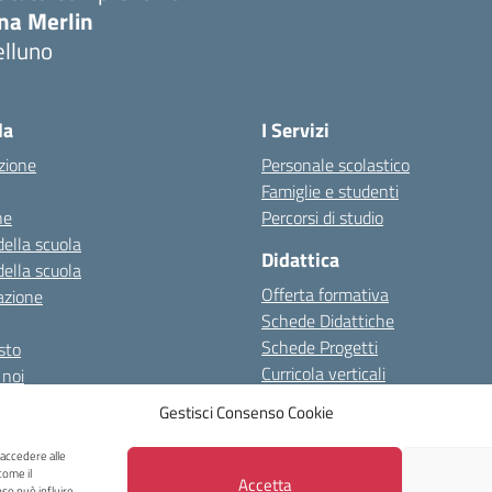
ina Merlin
elluno
la
I Servizi
zione
Personale scolastico
Famiglie e studenti
ne
Percorsi di studio
della scuola
Didattica
della scuola
Offerta formativa
azione
Schede Didattiche
Schede Progetti
esto
Curricola verticali
 noi
 prove Invalsi
Gestisci Consenso Cookie
 accedere alle
o al 08/01/2024
Albo on line
Spazio repository
Accessibilità
Note Le
come il
Accetta
so può influire