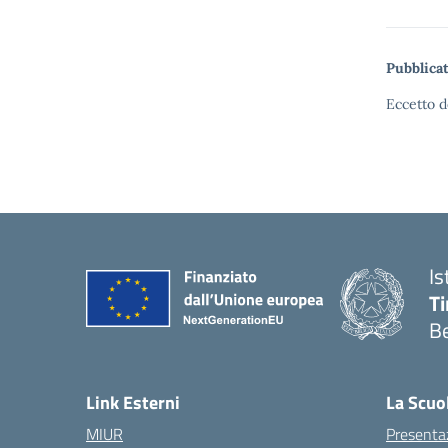
Pubblicat
Eccetto d
Is
T
B
Link Esterni
La Scuo
MIUR
Presenta