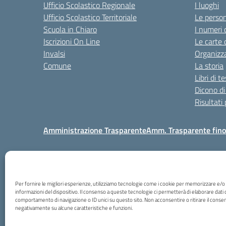
Ufficio Scolastico Regionale
I luoghi
Ufficio Scolastico Territoriale
Le perso
Scuola in Chiaro
I numeri 
Iscrizioni On Line
Le carte 
Invalsi
Organizz
Comune
La storia
Libri di t
Dicono di
Risultati
Amministrazione Trasparente
Amm. Trasparente fin
Via Borto
Per fornire le migliori esperienze, utilizziamo tecnologie come i cookie per memorizzare e/o
informazioni del dispositivo. Il consenso a queste tecnologie ci permetterà di elaborare dati 
comportamento di navigazione o ID unici su questo sito. Non acconsentire o ritirare il consen
negativamente su alcune caratteristiche e funzioni.