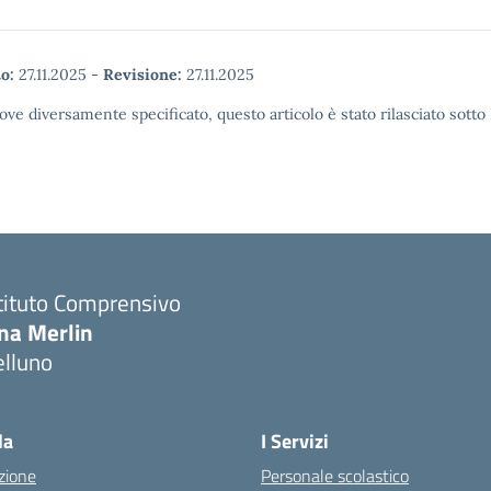
o:
27.11.2025
-
Revisione:
27.11.2025
ove diversamente specificato, questo articolo è stato rilasciato sott
tituto Comprensivo
ina Merlin
elluno
la
I Servizi
zione
Personale scolastico