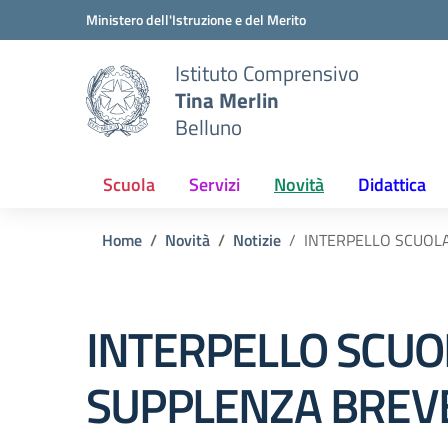
Vai ai contenuti
Vai al menu di navigazione
Vai al footer
Ministero dell'Istruzione e del Merito
Istituto Comprensivo
Tina Merlin
Belluno
Scuola
Servizi
Novità
Didattica
Home
Novità
Notizie
INTERPELLO SCUOL
INTERPELLO SCUO
SUPPLENZA BREVE