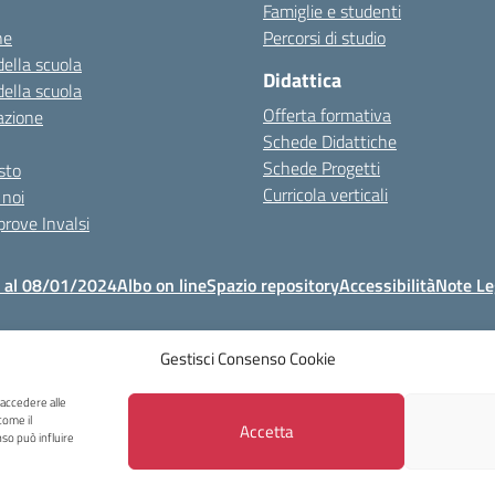
Famiglie e studenti
ne
Percorsi di studio
della scuola
Didattica
della scuola
Offerta formativa
azione
Schede Didattiche
Schede Progetti
esto
Curricola verticali
 noi
 prove Invalsi
o al 08/01/2024
Albo on line
Spazio repository
Accessibilità
Note Le
Gestisci Consenso Cookie
Copyright 2023 - I.C Tina Merlin - Belluno
lo Castellani, 40 32100 Belluno - Tel +39 0437931814 - Mail: blic831003@ist
 accedere alle
come il
Accetta
so può influire