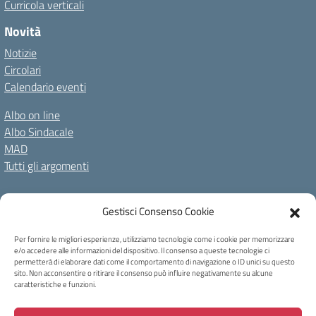
Curricola verticali
Novità
Notizie
Circolari
Calendario eventi
Albo on line
Albo Sindacale
MAD
Tutti gli argomenti
Amministrazione Trasparente
Gestisci Consenso Cookie
Amm. Trasparente fino al 08/01/2024
Albo on line
Spazio repository
Accessibilità
Note Legali
Privacy Policy
Per fornire le migliori esperienze, utilizziamo tecnologie come i cookie per memorizzare
e/o accedere alle informazioni del dispositivo. Il consenso a queste tecnologie ci
Cookie Policy
permetterà di elaborare dati come il comportamento di navigazione o ID unici su questo
sito. Non acconsentire o ritirare il consenso può influire negativamente su alcune
caratteristiche e funzioni.
Copyright 2023 - I.C Tina Merlin - Belluno