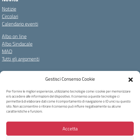
Notizie
Circolari
Calendario eventi
Albo on line
Albo Sindacale
MAD
Tutti gli argomenti
Amministrazione Trasparente
Gestisci Consenso Cookie
Amm. Trasparente fino al 08/01/2024
Albo on line
Spazio repository
Accessibilità
Note Legali
Privacy Policy
Per fornire le migliori esperienze, utilizziamo tecnologie come i cookie per memorizzare
e/o accedere alle informazioni del dispositivo. Il consenso a queste tecnologie ci
Cookie Policy
permetterà di elaborare dati come il comportamento di navigazione o ID unici su questo
sito. Non acconsentire o ritirare il consenso può influire negativamente su alcune
caratteristiche e funzioni.
Copyright 2023 - I.C Tina Merlin - Belluno
Accetta
Via Bortolo Castellani, 40 32100 Belluno - Tel +39 0437931814 - Mail:
blic831003@istruzione.it