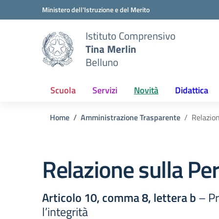
Vai ai contenuti
Vai al menu di navigazione
Vai al footer
Ministero dell'Istruzione e del Merito
Istituto Comprensivo
Tina Merlin
Belluno
Scuola
Servizi
Novità
Didattica
Home
Amministrazione Trasparente
Relazio
Relazione sulla P
Articolo 10, comma 8, lettera b
– Pr
l’integrità