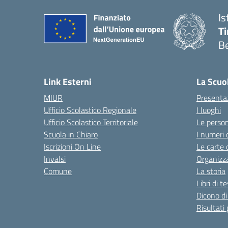
Is
T
B
Link Esterni
La Scuo
MIUR
Presenta
Ufficio Scolastico Regionale
I luoghi
Ufficio Scolastico Territoriale
Le perso
Scuola in Chiaro
I numeri 
Iscrizioni On Line
Le carte 
Invalsi
Organizz
Comune
La storia
Libri di t
Dicono di
Risultati