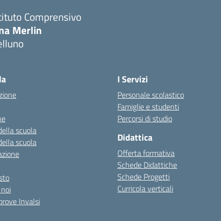
tituto Comprensivo
ina Merlin
elluno
la
I Servizi
zione
Personale scolastico
Famiglie e studenti
ne
Percorsi di studio
della scuola
Didattica
della scuola
Offerta formativa
azione
Schede Didattiche
Schede Progetti
esto
Curricola verticali
 noi
 prove Invalsi