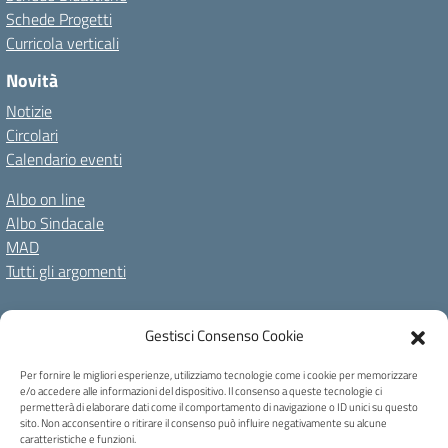
Schede Progetti
Curricola verticali
Novità
Notizie
Circolari
Calendario eventi
Albo on line
Albo Sindacale
MAD
Tutti gli argomenti
Amministrazione Trasparente
Gestisci Consenso Cookie
Amm. Trasparente fino al 08/01/2024
Albo on line
Spazio repository
Accessibilità
Note Legali
Privacy Policy
Per fornire le migliori esperienze, utilizziamo tecnologie come i cookie per memorizzare
e/o accedere alle informazioni del dispositivo. Il consenso a queste tecnologie ci
Cookie Policy
permetterà di elaborare dati come il comportamento di navigazione o ID unici su questo
sito. Non acconsentire o ritirare il consenso può influire negativamente su alcune
caratteristiche e funzioni.