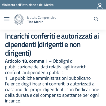
Vai ai contenuti
Vai al menu di navigazione
Vai al footer
Ministero dell'Istruzione e del Merito
Istituto Comprensivo
Tina Merlin
Incarichi conferiti e autorizzati ai
dipendenti (dirigenti e non
dirigenti)
Articolo 18, comma 1
– Obblighi di
pubblicazione dei dati relativi agli incarichi
conferiti ai dipendenti pubblici
1. Le pubbliche amministrazioni pubblicano
l’elenco degli incarichi conferiti o autorizzati a
ciascuno dei propri dipendenti, con l’indicazione
della durata e del compenso spettante per ogni
incarico.