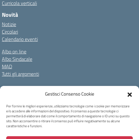
Curricola verticali
Novità
Notizie
Circolari
Calendario eventi
Albo on line
Albo Sindacale
MAD
Tutti gli argomenti
Amministrazione Trasparente
Gestisci Consenso Cookie
Amm. Trasparente fino al 08/01/2024
Albo on line
Spazio repository
Accessibilità
Note Legali
Privacy Policy
Per fornire le migliori esperienze, utilizziamo tecnologie come i cookie per memorizzare
e/o accedere alle informazioni del dispositivo. Il consenso a queste tecnologie ci
Cookie Policy
permetterà di elaborare dati come il comportamento di navigazione o ID unici su questo
sito. Non acconsentire o ritirare il consenso può influire negativamente su alcune
caratteristiche e funzioni.
Copyright 2023 - I.C Tina Merlin - Belluno