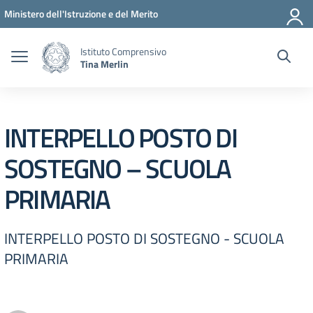
Vai ai contenuti
Vai al menu di navigazione
Vai al footer
Ministero dell'Istruzione e del Merito
Istituto Comprensivo
Tina Merlin
INTERPELLO POSTO DI
SOSTEGNO – SCUOLA
PRIMARIA
INTERPELLO POSTO DI SOSTEGNO - SCUOLA
PRIMARIA