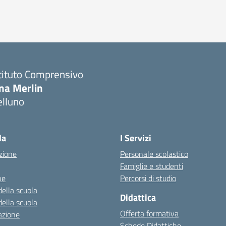
tituto Comprensivo
ina Merlin
elluno
la
I Servizi
zione
Personale scolastico
Famiglie e studenti
ne
Percorsi di studio
della scuola
Didattica
della scuola
Offerta formativa
azione
Schede Didattiche