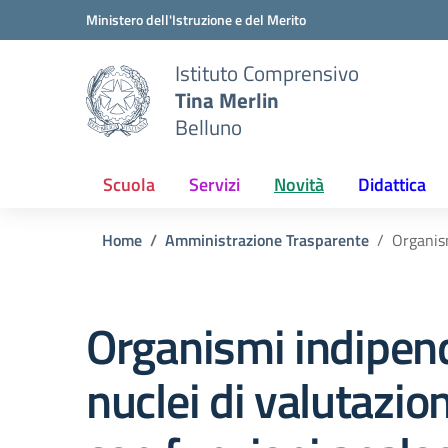
Vai ai contenuti
Vai al menu di navigazione
Vai al footer
Ministero dell'Istruzione e del Merito
Istituto Comprensivo
Tina Merlin
Belluno
Scuola
Servizi
Novità
Didattica
Home
Amministrazione Trasparente
Organism
Organismi indipend
nuclei di valutazio