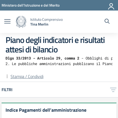
Vai ai contenuti
Vai al menu di navigazione
Vai al footer
Ministero dell'Istruzione e del Merito
Istituto Comprensivo
Tina Merlin
Piano degli indicatori e risultati
attesi di bilancio
Dlgs 33/2013 - Articolo 29, comma 2
 - Obblighi di pub
2. Le pubbliche amministrazioni pubblicano il Piano d
Stampa / Condividi
FILTRI
Indice Pagamenti dell’amministrazione