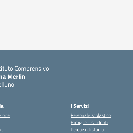
tituto Comprensivo
ina Merlin
elluno
la
I Servizi
zione
Personale scolastico
Famiglie e studenti
ne
Percorsi di studio