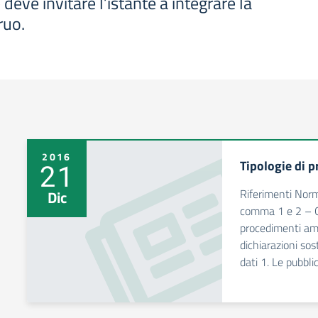
 deve invitare l’istante a integrare la
ruo.
2016
Tipologie di 
21
Riferimenti Norm
Dic
comma 1 e 2 – Ob
procedimenti ammi
dichiarazioni sost
dati 1. Le pubbl