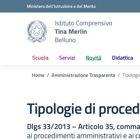
Vai ai contenuti
Vai al menu di navigazione
Vai al footer
Ministero dell'Istruzione e del Merito
Istituto Comprensivo
Tina Merlin
Belluno
Scuola
Servizi
Novità
Didattica
Home
Amministrazione Trasparente
Tipologi
Tipologie di proce
Dlgs 33/2013 – Articolo 35, comma
ai procedimenti amministrativi e ai co