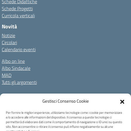
Schede Didattiche
Schede Progetti
Curricola verticali
Novità
Notizie
Circolari
Calendario eventi
Albo on line
Albo Sindacale
MAD
Tutti gli argomenti
Amministrazione Trasparente
Gestisci Consenso Cookie
Amm. Trasparente fino al 08/01/2024
Albo on line
Spazio repository
Accessibilità
Note Legali
Privacy Policy
Per fornire le migliori esperienze, utilizziamo tecnologie come i cookie per memorizzare
e/o accedere alle informazioni del dispositivo. Il consenso a queste tecnologie ci
Cookie Policy
permetterà di elaborare dati come il comportamento di navigazione o ID unici su questo
sito. Non acconsentire o ritirare il consenso può influire negativamente su alcune