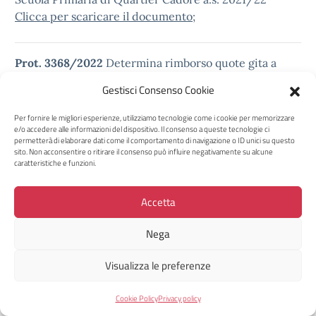
Clicca per scaricare il documento
;
Prot. 3368/2022
Determina rimborso quote gita a
Rovereto (TN) non effettuata ai Genitori degli alunni
Gestisci Consenso Cookie
classe 3^ D Scuola Secondaria “Nievo” a.s. 2021/22
Clicca per scaricare il documento
;
Per fornire le migliori esperienze, utilizziamo tecnologie come i cookie per memorizzare
e/o accedere alle informazioni del dispositivo. Il consenso a queste tecnologie ci
permetterà di elaborare dati come il comportamento di navigazione o ID unici su questo
sito. Non acconsentire o ritirare il consenso può influire negativamente su alcune
Prot. 3343/2022
Determina affido diretto servizio di
caratteristiche e funzioni.
trasporto per la Fattoria didattica di Visome – Scuola
Infanzia di Mur di Cadola a.s. 2021/22
Clicca per
Accetta
scaricare il documento
;
Nega
Prot. 3325/2022
Determina Affido diretto
Visualizza le preferenze
pernottamento per formatori associazione
Semplicemente – Formazione docente e ATA per a.s.
Cookie Policy
Privacy policy
2022/23 – ai sensi dell’art. 36 del D.Lgs. 50/2016; in