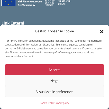
Tina Merlin
Belluno
Link Esterni
MIUR
Gestisci Consenso Cookie
Ufficio Scolastico Regionale
Per fornire le migliori esperienze, utilizziamo tecnologie come i cookie per memorizzare
Ufficio Scolastico Territoriale
e/o accedere alle informazioni del dispositivo. Il consenso a queste tecnologie ci
Scuola in Chiaro
permetterà di elaborare dati come il comportamento di navigazione o ID unici su questo
sito. Non acconsentire o ritirare il consenso può influire negativamente su alcune
Iscrizioni On Line
caratteristiche e funzioni.
Invalsi
Comune
Accetta
La Scuola
Nega
Presentazione
I luoghi
Visualizza le preferenze
Le persone
I numeri della scuola
Cookie Policy
Privacy policy
Le carte della scuola