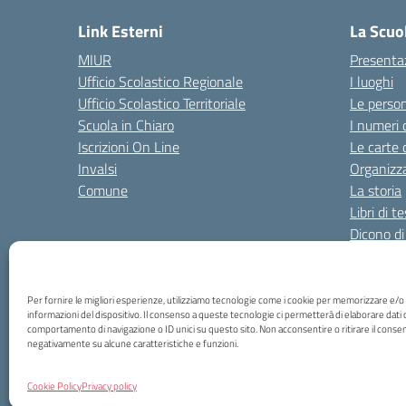
Link Esterni
La Scuo
MIUR
Presenta
Ufficio Scolastico Regionale
I luoghi
Ufficio Scolastico Territoriale
Le perso
Scuola in Chiaro
I numeri 
Iscrizioni On Line
Le carte 
Invalsi
Organizz
Comune
La storia
Libri di t
Dicono di
Risultati
Per fornire le migliori esperienze, utilizziamo tecnologie come i cookie per memorizzare e/o
Amministrazione Trasparente
Amm. Trasparente fin
informazioni del dispositivo. Il consenso a queste tecnologie ci permetterà di elaborare dati 
comportamento di navigazione o ID unici su questo sito. Non acconsentire o ritirare il consen
negativamente su alcune caratteristiche e funzioni.
Cookie Policy
Privacy policy
Via Borto