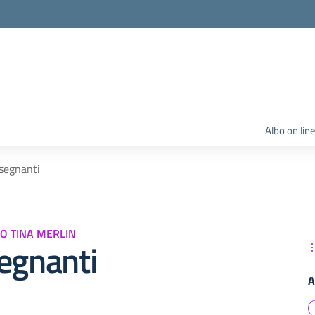
Albo on lin
segnanti
O TINA MERLIN
egnanti
A