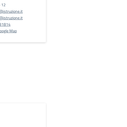
e 12
istruzione.it
istruzione.it
31814
Google Map