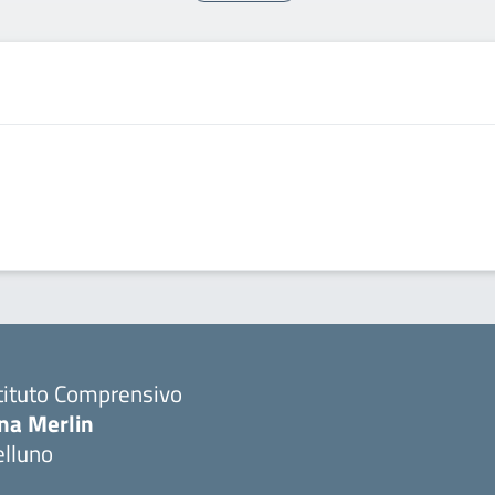
tituto Comprensivo
ina Merlin
elluno