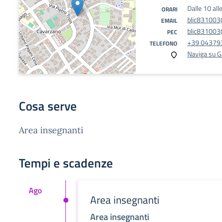
Dalle 10 all
ORARI
blic831003@
EMAIL
blic831003@
PEC
+39 04379
TELEFONO
Naviga su 
Cosa serve
Area insegnanti
Tempi e scadenze
Ago
Area insegnanti
Area insegnanti