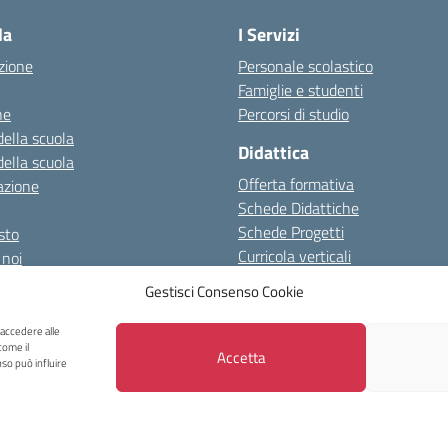
la
I Servizi
zione
Personale scolastico
Famiglie e studenti
ne
Percorsi di studio
della scuola
Didattica
della scuola
Offerta formativa
azione
Schede Didattiche
Schede Progetti
esto
Curricola verticali
 noi
 prove Invalsi
Gestisci Consenso Cookie
 accedere alle
o al 08/01/2024
Albo on line
Spazio repository
Accessibilità
Note Le
come il
Accetta
so può influire
Copyright 2023 - I.C Tina Merlin - Belluno
lo Castellani, 40 32100 Belluno - Tel +39 0437931814 - Mail: blic831003@ist