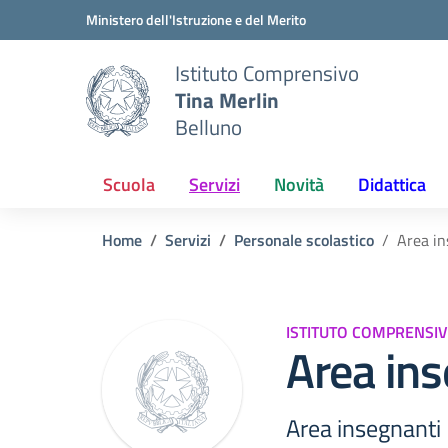
Vai ai contenuti
Vai al menu di navigazione
Vai al footer
Ministero dell'Istruzione e del Merito
Istituto Comprensivo
Tina Merlin
Belluno
Scuola
Servizi
Novità
Didattica
Home
Servizi
Personale scolastico
Area in
ISTITUTO COMPRENSIV
Area ins
Area insegnanti