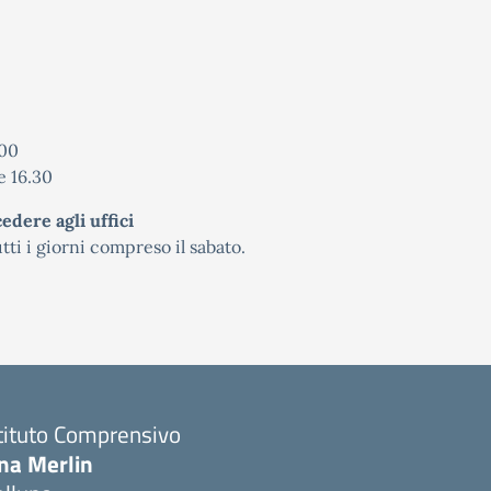
.00
re 16.30
edere agli uffici
utti i giorni compreso il sabato.
tituto Comprensivo
ina Merlin