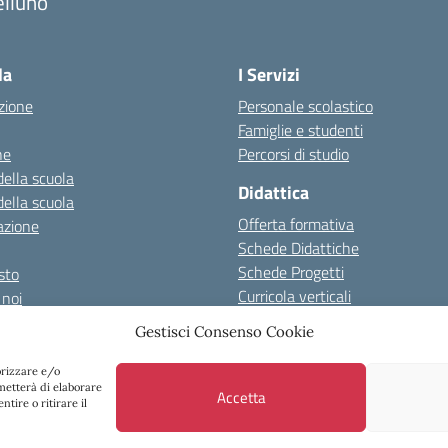
elluno
la
I Servizi
zione
Personale scolastico
Famiglie e studenti
ne
Percorsi di studio
della scuola
Didattica
della scuola
Offerta formativa
azione
Schede Didattiche
Schede Progetti
esto
Curricola verticali
 noi
 prove Invalsi
Gestisci Consenso Cookie
orizzare e/o
o al 08/01/2024
Albo on line
Spazio repository
Accessibilità
Note Le
rmetterà di elaborare
Accetta
tire o ritirare il