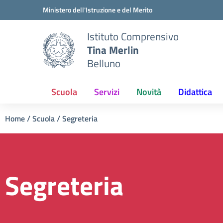
Vai ai contenuti
Vai al menu di navigazione
Vai al footer
Ministero dell'Istruzione e del Merito
Istituto Comprensivo
Tina Merlin
Belluno
Scuola
Servizi
Novità
Didattica
Home
/
Scuola
/
Segreteria
Segreteria