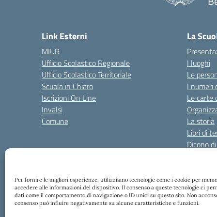
B
Link Esterni
La Scuo
MIUR
Presenta
Ufficio Scolastico Regionale
I luoghi
Ufficio Scolastico Territoriale
Le perso
Scuola in Chiaro
I numeri 
Iscrizioni On Line
Le carte 
Invalsi
Organizz
Comune
La storia
Libri di t
Dicono di
Risultati
Per fornire le migliori esperienze, utilizziamo tecnologie come i cookie per mem
Amministrazione Trasparente
Amm. Trasparente fin
accedere alle informazioni del dispositivo. Il consenso a queste tecnologie ci pe
dati come il comportamento di navigazione o ID unici su questo sito. Non acconsen
consenso può influire negativamente su alcune caratteristiche e funzioni.