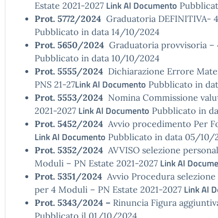
Link Al Documento
Estate 2021-2027
Pubblicat
Prot. 5772/2024
Graduatoria DEFINITIVA- 4 
Pubblicato in data 14/10/2024
Prot. 5650/2024
Graduatoria provvisoria – 
Pubblicato in data 10/10/2024
Prot. 5555/2024
Dichiarazione Errore Materi
Link Al Documento
PNS 21-27
Pubblicato in da
Prot. 5553/2024
Nomina Commissione valutaz
Link Al Documento
2021-2027
Pubblicato in d
Prot. 5452/2024
Avvio procedimento Per Fo
Link Al Documento
Pubblicato in data 05/10/
Prot. 5352/2024
AVVISO selezione personale
Link Al Docum
Moduli – PN Estate 2021-2027
Prot. 5351/2024
Avvio Procedura selezione p
Link Al 
per 4 Moduli – PN Estate 2021-2027
Prot. 5343/2024 –
Rinuncia Figura aggiunti
Pubblicato il 01/10/2024