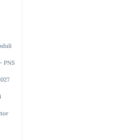
oduli
 – PNS
2027
4
utor