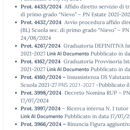
Prot. 4433/2024
Affido diretto servizio di t
di primo grado “Nievo” – PN Estate 2021-20
Prot. 4432/2024
Avvio procedura affido diret
(BL) Scuola sec. di primo grado “Nievo” – P
24/08/2024
Prot. 4267/2024
Graduatoria DEFINITIVA Ist
Link Al Documento
2021-2027
Pubblicato in d
Prot. 4162/2024
Graduatoria Provvisoria Is
Link Al Documento
2021-2027
Pubblicato in d
Prot. 4160/2024 –
Insussistenza DS Valutazi
PNS 2021-2027
Scuola 2021-27
-Pubblicato i
Prot. 3998/2024
Decreto Nomina RUP – PN 
17/07/2024
Prot. 3997/2024
– Ricerca interna N. 1 tuto
Link Al Documento
Pubblicato in data 17/07/
Prot. 3966/2024 –
Rinuncia Figura aggiunti