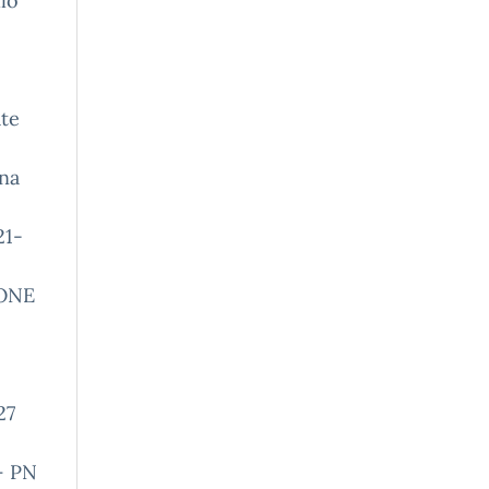
lo
ate
una
21-
IONE
27
– PN