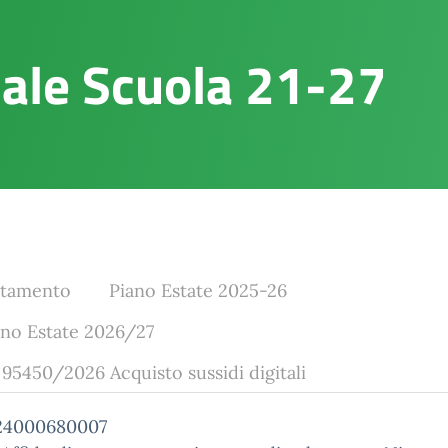
ale Scuola 21-27
ntamento
Piano Estate 2025-26
no Estate 2026/27
5450/2026 Acquisto sussidi digitali
24000680007