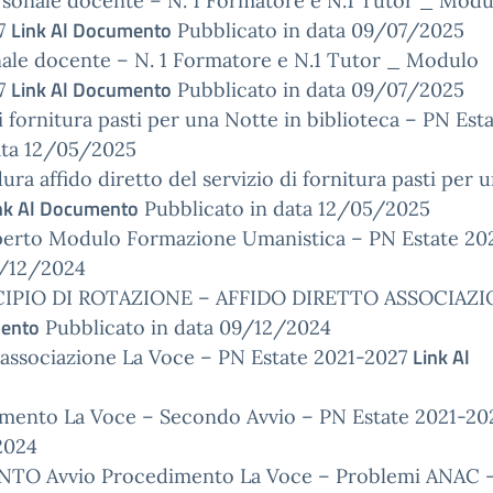
sonale docente – N. 1 Formatore e N.1 Tutor _ Modu
Link Al Documento
27
Pubblicato in data 09/07/2025
ale docente – N. 1 Formatore e N.1 Tutor _ Modulo
Link Al Documento
27
Pubblicato in data 09/07/2025
i fornitura pasti per una Notte in biblioteca – PN Est
ata 12/05/2025
a affido diretto del servizio di fornitura pasti per 
nk Al Documento
Pubblicato in data 12/05/2025
perto Modulo Formazione Umanistica – PN Estate 20
9/12/2024
IPIO DI ROTAZIONE – AFFIDO DIRETTO ASSOCIAZ
mento
Pubblicato in data 09/12/2024
Link Al
l’associazione La Voce – PN Estate 2021-2027
nto La Voce – Secondo Avvio – PN Estate 2021-20
2024
Avvio Procedimento La Voce – Problemi ANAC 