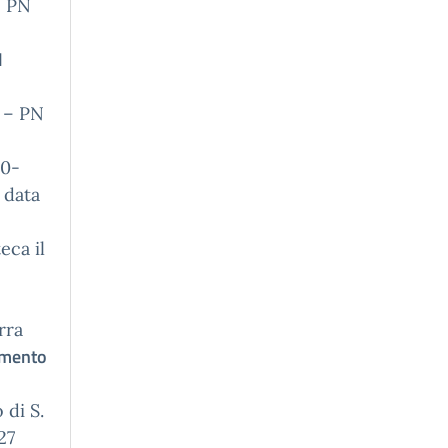
– PN
l
 – PN
10-
 data
eca il
rra
umento
 di S.
27