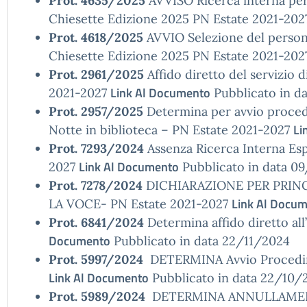
Prot. 4635/2025
AVVISO Ricerca interna per
Chiesette Edizione 2025 PN Estate 2021-20
Prot. 4618/2025
AVVIO Selezione del person
Chiesette Edizione 2025 PN Estate 2021-20
Prot. 2961/2025
Affido diretto del servizio d
Link Al Documento
2021-2027
Pubblicato in d
Prot. 2957/2025
Determina per avvio procedur
Li
Notte in biblioteca – PN Estate 2021-2027
Prot. 7293/2024
Assenza Ricerca Interna Es
Link Al Documento
2027
Pubblicato in data 0
Prot. 7278/2024
DICHIARAZIONE PER PRINC
Link Al Docu
LA VOCE- PN Estate 2021-2027
Prot. 6841/2024
Determina affido diretto al
Documento
Pubblicato in data 22/11/2024
Prot. 5997/2024
DETERMINA Avvio Procedime
Link Al Documento
Pubblicato in data 22/10/
Prot. 5989/2024
DETERMINA ANNULLAMENTO 