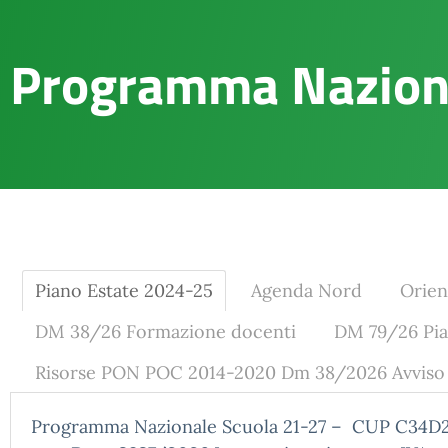
Programma Nazion
Piano Estate 2024-25
Agenda Nord
Orie
DM 38/26 Formazione docenti
DM 79/26 Pia
Risorse PON POC 2014-2020 Dm 38/2026 Avviso 9
Programma Nazionale Scuola 21-27 – CUP
C34D