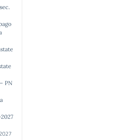
sec.
lpago
a
state
state
 – PN
ta
-2027
2027