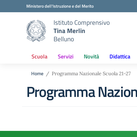
Vai ai contenuti
Vai al menu di navigazione
Vai al footer
Ministero dell'Istruzione e del Merito
Istituto Comprensivo
Tina Merlin
Belluno
Scuola
Servizi
Novità
Didattica
Home
Programma Nazionale Scuola 21-27
Programma Naziona