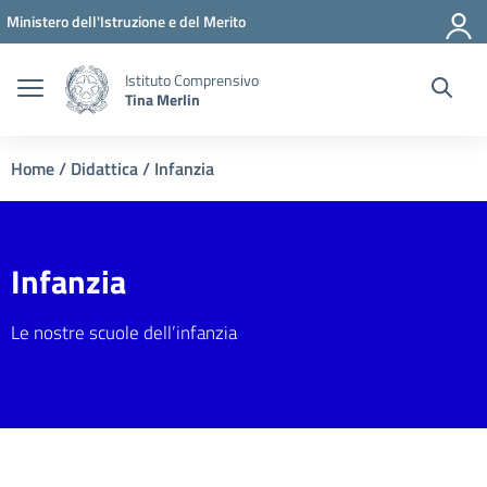
Vai ai contenuti
Vai al menu di navigazione
Vai al footer
Ministero dell'Istruzione e del Merito
Istituto Comprensivo
Tina Merlin
Home
/
Didattica
/
Infanzia
Infanzia
Le nostre scuole dell’infanzia