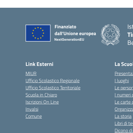
Is
T
B
Link Esterni
La Scuo
MIUR
Presenta
Ufficio Scolastico Regionale
I luoghi
Ufficio Scolastico Territoriale
Le perso
Scuola in Chiaro
I numeri 
Iscrizioni On Line
Le carte 
Invalsi
Organizz
Comune
La storia
Libri di t
Dicono di