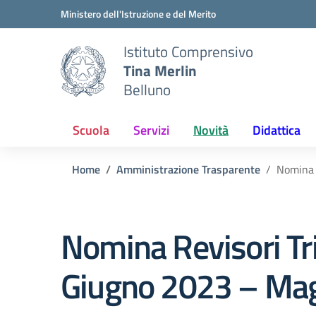
Vai ai contenuti
Vai al menu di navigazione
Vai al footer
Ministero dell'Istruzione e del Merito
Istituto Comprensivo
Tina Merlin
Belluno
Scuola
Servizi
Novità
Didattica
Home
Amministrazione Trasparente
Nomina 
Nomina Revisori Tr
Giugno 2023 – Ma