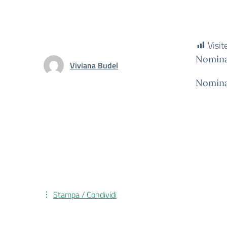
Visit
Nomina
Viviana Budel
Nomina
Stampa / Condividi