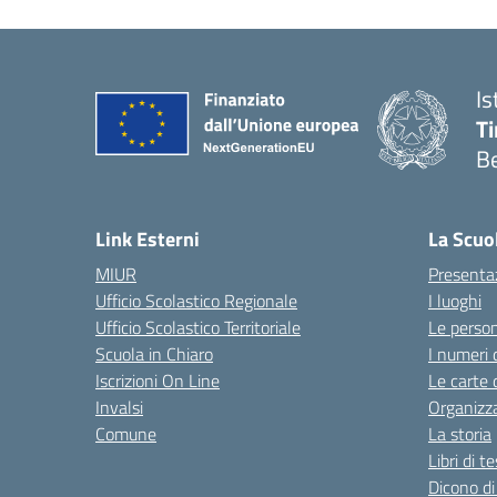
Is
T
B
Link Esterni
La Scuo
MIUR
Presenta
Ufficio Scolastico Regionale
I luoghi
Ufficio Scolastico Territoriale
Le perso
Scuola in Chiaro
I numeri 
Iscrizioni On Line
Le carte 
Invalsi
Organizz
Comune
La storia
Libri di t
Dicono di