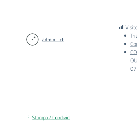
Visit
Tr
admin_ict
Co
CO
QU
07
Stampa / Condividi