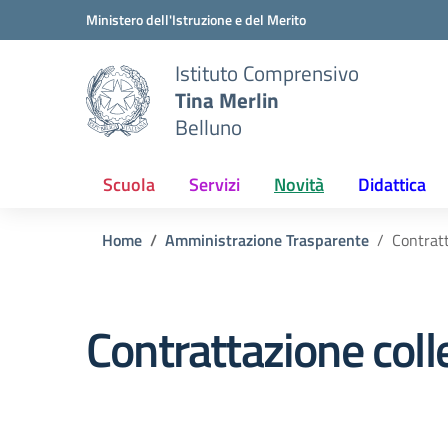
Vai ai contenuti
Vai al menu di navigazione
Vai al footer
Ministero dell'Istruzione e del Merito
Istituto Comprensivo
Tina Merlin
Belluno
Scuola
Servizi
Novità
Didattica
Home
Amministrazione Trasparente
Contratt
Contrattazione coll