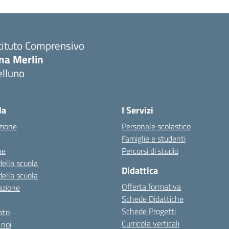
tituto Comprensivo
ina Merlin
elluno
la
I Servizi
zione
Personale scolastico
Famiglie e studenti
ne
Percorsi di studio
della scuola
Didattica
della scuola
Offerta formativa
azione
Schede Didattiche
Schede Progetti
esto
Curricola verticali
 noi