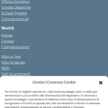
Offerta formativa
Schede Didattiche
Schede Progetti
Curricola verticali
Novità
Notizie
Circolari
Calendario eventi
Albo on line
Albo Sindacale
MAD
Tutti gli argomenti
Gestisci Consenso Cookie
Amministrazione Trasparente
Per fornire le migliori esperienze, utilizziamo tecnologie come i cookie per
Amm. Trasparente fino al 08/01/2024
Albo on line
memorizzare e/o accedere alle informazioni del dispositivo. Il consenso a
Spazio repository
Accessibilità
Note Legali
Privacy Policy
queste tecnologie ci permetterà di elaborare dati come il comportamento di
navigazione o ID unici su questo sito. Non acconsentire o ritirare il consenso
Cookie Policy
può influire negativamente su alcune caratteristiche e funzioni.