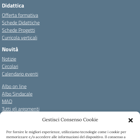
Didattica
Offerta formativa
Schede Didattiche
Schede Progetti
Curricola verticali
Novità
Notizie
Circolari
Calendario eventi
Albo on line
Albo Sindacale
MAD
Tutti gli argomenti
Gestisci Consenso Cookie
Amministrazione Trasparente
Per fornire le migliori esperienze, utilizziamo tecnologie come i cookie per
Amm. Trasparente fino al 08/01/2024
Albo on line
memorizzare e/o accedere alle informazioni del dispositivo. Il consenso a