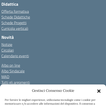
Didattica
Offerta formativa
Schede Didattiche
Schede Progetti
Curricola verticali
Novità
Notizie
Circolari
Calendario eventi
Albo on line
Albo Sindacale
MAD
Tutti gli argomenti
Gestisci Consenso Cookie
Amministrazione Trasparente
Per fornire le migliori esperienze, utilizziamo tecnologie come i cookie per
Amm. Trasparente fino al 08/01/2024
Albo on line
memorizzare e/o accedere alle informazioni del dispositivo. Il consenso a