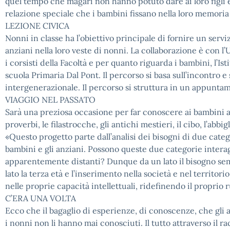
quel tempo che magari non hanno potuto dare ai loro figli e i
relazione speciale che i bambini fissano nella loro memori
LEZIONE CIVICA
Nonni in classe ha l’obiettivo principale di fornire un serv
anziani nella loro veste di nonni. La collaborazione è con l’
i corsisti della Facoltà e per quanto riguarda i bambini, l’
scuola Primaria Dal Pont. Il percorso si basa sull’incontro
intergenerazionale. Il percorso si struttura in un appunta
VIAGGIO NEL PASSATO
Sarà una preziosa occasione per far conoscere ai bambini aspet
proverbi, le filastrocche, gli antichi mestieri, il cibo, l’ab
«Questo progetto parte dall’analisi dei bisogni di due cate
bambini e gli anziani. Possono queste due categorie intera
apparentemente distanti? Dunque da un lato il bisogno semp
lato la terza età e l’inserimento nella società e nel territor
nelle proprie capacità intellettuali, ridefinendo il proprio 
C’ERA UNA VOLTA
Ecco che il bagaglio di esperienze, di conoscenze, che gl
i nonni non li hanno mai conosciuti. Il tutto attraverso il rac