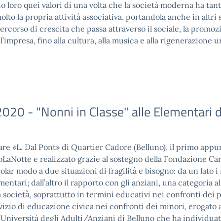
 loro quei valori di una volta che la società moderna ha tan
to la propria attività associativa, portandola anche in altri s
ercorso di crescita che passa attraverso il sociale, la promoz
l’impresa, fino alla cultura, alla musica e alla rigenerazione 
020 - "Nonni in Classe" alle Elementari d
ntare «L. Dal Pont» di Quartier Cadore (Belluno), il primo ap
oLaNotte e realizzato grazie al sostegno della Fondazione Car
colar modo a due situazioni di fragilità e bisogno: da un lato i
mentari; dall’altro il rapporto con gli anziani, una categoria al
 società̀, soprattutto in termini educativi nei confronti dei p
rvizio di educazione civica nei confronti dei minori, erogato
 l’Università degli Adulti/Anziani di Belluno che ha individua