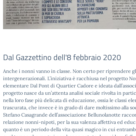
Dal Gazzettino dell'8 febbraio 2020
Anche i nonni vanno in classe. Non certo per riprendere gli
intergenerazionali. L’iniziativa è racchiusa nel progetto N
elementare Dal Pont di Quartier Cadore e ideata dall’assoc
progetto nasce da un’attenta analisi sociale rivolta in parti
nella loro fase più delicata di educazione, ossia le classi ele
trascurata, che invece è in grado di dare moltissimo alla so
Stefano Casagrande dell’associazione Bellunolanotte raccont
relazione nonni-nipoti, per la sua valenza affettiva ed educ
quanto è un periodo della vita quasi magico in cui entrambi