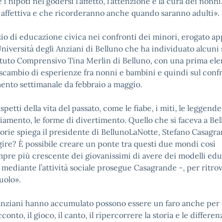
 nipoti nel godersi l’affetto, l’attenzione e la cura dei nonni
a affettiva e che ricorderanno anche quando saranno adulti».
izio di educazione civica nei confronti dei minori, erogato a
Università degli Anziani di Belluno che ha individuato alcuni s
Istituto Comprensivo Tina Merlin di Belluno, con una prima el
 e scambio di esperienze fra nonni e bambini e quindi sul conf
mento settimanale da febbraio a maggio.
ti della vita del passato, come le fiabe, i miti, le leggende, 
bigliamento, le forme di divertimento. Quello che si faceva a Be
gorie spiega il presidente di BellunoLaNotte, Stefano Casagran
gire? È possibile creare un ponte tra questi due mondi così
re più crescente dei giovanissimi di avere dei modelli educa
io mediante l’attività sociale prosegue Casagrande -, per ritro
ruolo».
i anziani hanno accumulato possono essere un faro anche per
conto, il gioco, il canto, il ripercorrere la storia e le differe