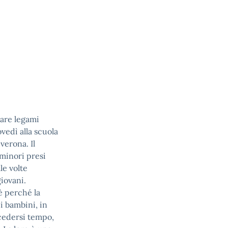
eare legami
vedì alla scuola
verona. Il
 minori presi
le volte
giovani.
è perché la
i bambini, in
ncedersi tempo,