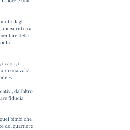
. La loro è una
ppunto dagli
uoi iscritti tra
ementare della
ronto
i canti, i
lluno una volta.
de -: i
tivi, dall’altro
vare fiducia
 quei bimbi che
nze del quartiere