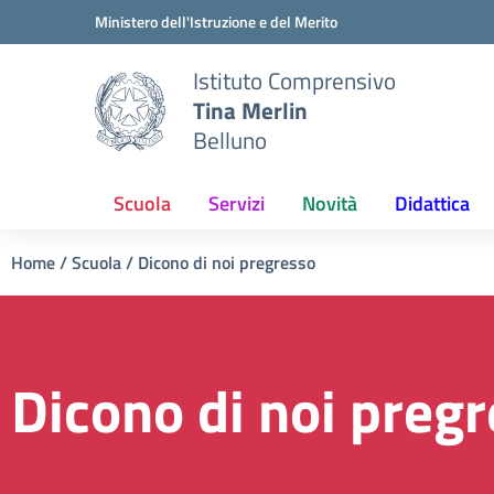
Vai ai contenuti
Vai al menu di navigazione
Vai al footer
Ministero dell'Istruzione e del Merito
Istituto Comprensivo
Tina Merlin
Belluno
Scuola
Servizi
Novità
Didattica
Home
/
Scuola
/
Dicono di noi pregresso
Dicono di noi preg